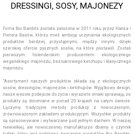
DRESSINGI, SOSY, MAJONEZY
Firma Bio Bandits została założona w 2011 roku przez Hansa i
Pietera Basów, którzy mieli ambicję uczynienia ekologicznych
produktów bardziej przystępnymi, między innymi dzięki
szerokiej ofercie pysznych sosów, na które postawili. Zostali
pierwszym holenderskim producentem ekologicznego
wegańskiego majonezu, bezcukrowego ketchupu i klasycznego
majonezu.
"Asortyment naszych produktów składa się z ekologicznych
sosów, dressingów, majonezów i ketchupów. Wyjątkowy design,
nasze wesołe podejście do życia i wyraziste smaki sprawiają, że
produkty są doceniane w ponad 20 krajach na całym świecie.
Łączymy tradycyjne metody produkcji z nowoczesnym,
zrównoważonym zakładem produkcyjnym. Wszystkie produkty
są opracowywane i wytwarzane pod jednym dachem. W naszej
niewielkiej, ale nowoczesnej manufakturze dbamy o czynnik
ludzki, który jest podstawą tworzenia produktów Bio Bandits.